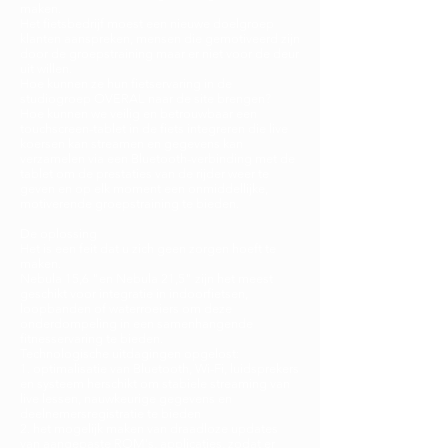
maken.
Het fietsbedrijf moest een nieuwe doelgroep
klanten aanspreken, mensen die gemotiveerd zijn
door de groepstraining maar er niet voor de deur
uit willen.
Hoe kunnen ze hun fietservaring in de
studiogroep OVERAL naar de site brengen?
Hoe kunnen we veilig en betrouwbaar een
touchscreen-tablet in de fiets integreren die live
koersen kan streamen en gegevens kan
verzamelen via een Bluetooth-verbinding met de
tablet om de prestaties van de rijder weer te
geven en op elk moment een onmiddellijke,
motiverende groepstraining te bieden.
De oplossing
Het is een feit dat u zich geen zorgen hoeft te
maken.
Nebula 15,6 "en Nebula 21,5" zijn het meest
geschikt voor integratie in indoorfietsen,
loopbanden of waterroeiers om deze
onderdompeling in een samenhangende
fitnesservaring te bieden.
Technologische uitdagingen opgelost:
1. optimalisatie van Bluetooth, Wi-Fi, luidsprekers
en systeem herschikt om stabiele streaming van
live lessen, nauwkeurige gegevens en
deelnemersregistratie te bieden
2. het mogelijk maken van draadloze updates
van aangepaste ROM's, applicaties, zodat er