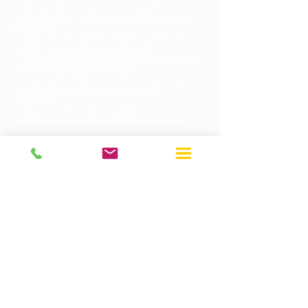
continue verbeteringen aan systemen en
applicaties zijn zonder dat u fysiek ter plaatse
hoeft te zijn.
3. Zorg voor herstel van mislukte updates en
andere onverwachte gebeurtenissen.
4. optimaliseren van het besturingssysteem om
de GPU-versnelling te verhogen.
5. Voer vibratietests uit om de prestaties van
touchscreens op fitnessapparatuur te
garanderen.
6. slaap / waak op tap / pedaal
Uitdagingen voor eindgebruikers opgelost:
1. geen reistijd voor de weg naar de opleiding.
2. klanten kunnen op elk moment trainen als ze
dat willen.
3. motiverende, stimulerende instructeurs voor de
klas.
4. Bestuurders kunnen hun prestaties,
calorieverbruik, hartslag (hartslagmeter vereist) en
vergelijking met andere bestuurders op het
scherm volgen.
5. je kunt andere mensen uitdagen die je kent en
die dezelfde fitnessapparatuur hebben
6. het brede scala aan live en opgenomen
energetische trainingen die u kunt raadplegen
wanneer u maar wilt.
versie)