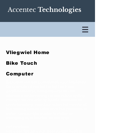
Accentec
Technologies
Vliegwiel Home
Bike Touch
Computer
Exploitant van een boetiekmerk voor fietsfitness.
De sportschool van het bedrijf biedt een
gedifferentieerde, datagestuurde en zeer
intensieve cardiotraining via een indoor cycling-
concept dat zich richt op fysieke intensiteit en
prestatiemeting, waardoor rijders het meeste uit
hun training kunnen halen door hun prestaties te
meten, persoonlijke doelen te stellen en
voortgang bij te houden. na een tijdje.
Het probleem
Het is een feit dat u zich geen zorgen hoeft te