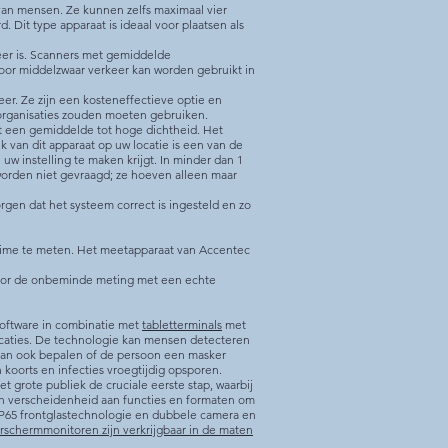
an mensen. Ze kunnen zelfs maximaal vier
Dit type apparaat is ideaal voor plaatsen als
keer is. Scanners met gemiddelde
oor middelzwaar verkeer kan worden gebruikt in
eer. Ze zijn een kosteneffectieve optie en
n organisaties zouden moeten gebruiken.
et een gemiddelde tot hoge dichtheid. Het
van dit apparaat op uw locatie is een van de
 instelling te maken krijgt. In minder dan 1
worden niet gevraagd; ze hoeven alleen maar
orgen dat het systeem correct is ingesteld en zo
altime te meten. Het meetapparaat van Accentec
voor de onbeminde meting met een echte
oftware in combinatie met
tabletterminals
met
ocaties. De technologie kan mensen detecteren
kan ook bepalen of de persoon een masker
 koorts en infecties vroegtijdig opsporen.
t grote publiek de cruciale eerste stap, waarbij
en verscheidenheid aan functies en formaten om
IP65 frontglastechnologie en dubbele camera en
schermmonitoren zijn verkrijgbaar in de maten