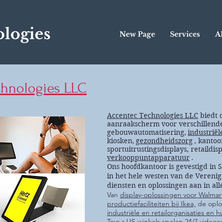
logies
New Page
Services
A
hnologies LLC
Accentec Technologies LLC
biedt 
aanraakscherm voor verschillend
gebouwautomatisering,
industriël
kiosken,
gezondheidszorg
, kanto
sportuitrustingsdisplays, retaildi
verkooppuntapparatuur
.
Ons hoofdkantoor is gevestigd in 
in het hele westen van de Vereni
diensten en oplossingen aan in al
Van
display-oplossingen voor Walmar
productiefaciliteiten bij Ikea,
de oplo
industriële en retailorganisaties en h
Toys r US-winkels spelen 24/7 videoc