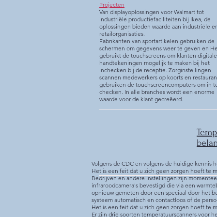
Projecten
Van displayoplossingen voor Walmart tot
industriële productiefaciliteiten bij Ikea, de
oplossingen bieden waarde aan industriële e
retailorganisaties.
Fabrikanten van sportartikelen gebruiken de
schermen om gegevens weer te geven en He
gebruikt de touchscreens om klanten digitale
handtekeningen mogelijk te maken bij het
inchecken bij de receptie. Zorginstellingen
scannen medewerkers op koorts en restauran
gebruiken de touchscreencomputers om in t
checken. In alle branches wordt een enorme
waarde voor de klant gecreëerd.
Temp
belan
Volgens de CDC en volgens de huidige kennis 
Het is een feit dat u zich geen zorgen hoeft te 
Bedrijven en andere instellingen zijn momentee
infraroodcamera's bevestigd die via een warmte
opnieuw gemeten door een speciaal door het bed
systeem automatisch en contactloos of de perso
Het is een feit dat u zich geen zorgen hoeft te 
Er zijn drie soorten
temperatuurscanners
voor he