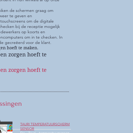
ruiken de schermen graag om
weer te geven en
 touchscreens om de digitale
checken bij de receptie mogelijk
dewerkers op koorts en
encomputers om in te checken. In
de gecreëerd voor de klant.
rgen hoeft te maken.
een zorgen hoeft te
een zorgen hoeft te
ssingen
TAURI TEMPERATUURSCHERM
SENSOR
De Tauri temperatuurscreen-