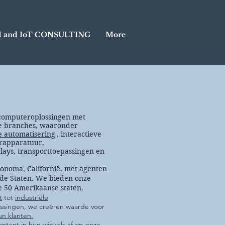
I and IoT CONSULTING
More
computeroplossingen met
e branches, waaronder
e automatisering
, interactieve
orapparatuur,
splays, transporttoepassingen en
Sonoma, Californië, met agenten
gde Staten. We bieden onze
le 50 Amerikaanse staten.
t
tot
industriële
ssingen, we creëren waarde voor
un klanten.
ontent in hun winkels af op onze