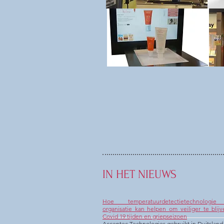
IN HET NIEUWS
Hoe temperatuurdetectietechnologi
organisatie kan helpen om veiliger te blijv
Covid 19 tijden en griepseizoen
Accentec Technologies gebruikt in Duitsland