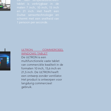
tablet is verkrijgbaar in de
maten 7 inch, 10 inch, 15 inch
en 21 inch. Het heeft een
Duitse sensortechnologie en
schermt met een snelheid van
1 persoon per seconde.
ULTRON COMMERCIEEL
WINDOWS-TABLET
De ULTRON is een
multifunctionele vaste tablet
van commerciële kwaliteit in de
formaten 10 inch, 15,6 inch en
21,5 inch. De ULTRON heeft
een ontwerp zonder ventilator.
Het product is ontworpen voor
langdurig commercieel
gebruik.