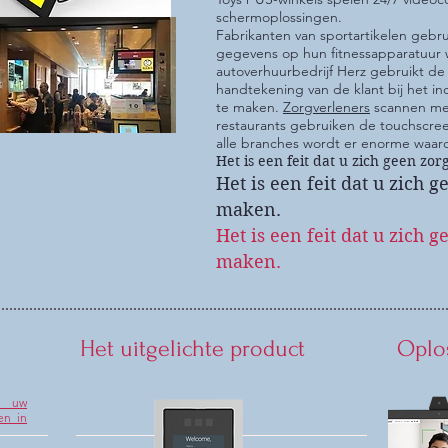
schermoplossingen.
Fabrikanten van sportartikelen geb
gegevens op hun fitnessapparatuur 
autoverhuurbedrijf Herz gebruikt de
handtekening van de klant bij het in
te maken.
Zorgverleners
scannen me
restaurants gebruiken de touchscre
alle branches wordt er enorme waar
Het is een feit dat u zich geen zo
Het is een feit dat u zich g
maken.
Het is een feit dat u zich g
maken.
Het uitgelichte product
Oplo
e uw
en in