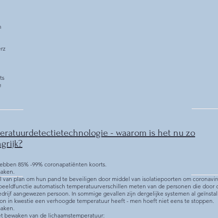
n
rz
ts
e
eratuurdetectietechnologie - waarom is het nu zo
grijk?
hebben 85% -99% coronapatiënten koorts.
maken.
l van plan om hun pand te beveiligen door middel van isolatiepoorten om coronavir
beeldfunctie automatisch temperatuurverschillen meten van de personen die door d
rijf aangewezen persoon. In sommige gevallen zijn dergelijke systemen al geïnsta
on in kwestie een verhoogde temperatuur heeft - men hoeft niet eens te stoppen.
maken.
t bewaken van de lichaamstemperatuur: