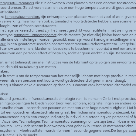
temperatuurscanners
die zijn ontworpen voor plaatsen met een enorme toestroom v
seerd proces. Ze activeren alarmen als er een hoge temperatuur wordt gedetecteerd. 
tfaciliteiten.
eze
temperatuurmonitors
zijn ontworpen voor plaatsen waar niet veel of weinig ver
e verwerking, maar kunnen ook automatische koortsdetectie hebben. Een scanner v
pleeghuizen of franchiserestaurants.
et lage verkeersdichtheid zijn het meest geschikt voor faciliteiten met weinig verk
 het type
temperatuurmeetapparaat
dat de meeste (zo niet alle) kleine bedrijven e
le drie de instellingen worden gebruikt, maar zijn vooral handig in instellingen m
auri
is een geautomatiseerd en contactloos temperatuurschermsysteem. Het gebruik 
van uw werknemers, klanten en bezoekers te beschermen voordat u met iemand in uw
atuur van een persoon effectief bepalen, zodat er geen wachtrijen zijn. Bezoekers 
en, is het belangrijk om alle instructies van de fabrikant op te volgen om ervoor te z
 van de huid nauwkeurig kan meten.
maken.
e in staat is om de temperatuur van het menselijk lichaam met hoge precisie in re
ctiveren als een persoon met koorts wordt gedetecteerd of geen masker draagt.
ting is binnen enkele seconden gedaan en is daarom vaak het betere alternatief 
maken.
uitsland gemaakte infraroodcameratechnologie van Heinemann GmbH met precisies
ningsoplossingen te bieden voor bedrijven, scholen, zorginstellingen en andere l
n snelheid van 1 seconde per persoon en met een zeer hoge nauwkeurigheid. Het 
dt tot een optisch en akoestisch alarmsignaal. Een lichaamstemperatuuronderzoek kan
tuurscreening als een vroege indicator, is individuele screening van personeel of he
en. Accentec Technologies Tauri temperatuurscanningmonitors zijn beschikbaar in e
keuren. Het 7 inch scherm is ontworpen voor gebruik buitenshuis met waterdichte 
esystemen. Meetresultaten worden binnen 1 seconde gegenereerd.De
temperatuur
e functie is in de markt