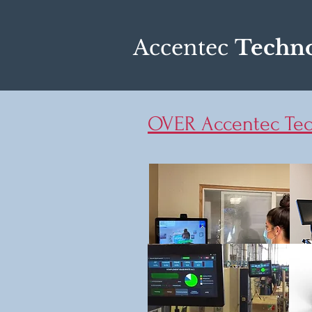
Accentec
Techno
OVER Accentec Tec