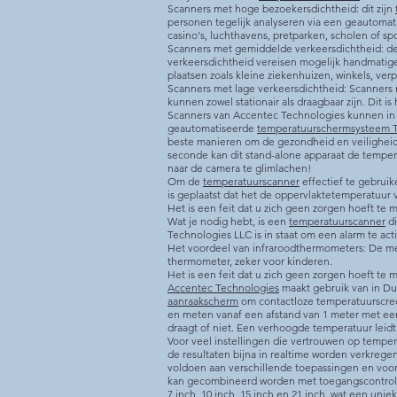
Scanners met hoge bezoekersdichtheid: dit zijn
personen tegelijk analyseren via een geautomati
casino's, luchthavens, pretparken, scholen of spor
Scanners met gemiddelde verkeersdichtheid: d
verkeersdichtheid vereisen mogelijk handmatig
plaatsen zoals kleine ziekenhuizen, winkels, ver
Scanners met lage verkeersdichtheid: Scanners m
kunnen zowel stationair als draagbaar zijn. Dit is
Scanners van Accentec Technologies kunnen in al
geautomatiseerde
temperatuurschermsysteem T
beste manieren om de gezondheid en veiligheid 
seconde kan dit stand-alone apparaat de temper
naar de camera te glimlachen!
Om de
temperatuurscanner
effectief te gebruik
is geplaatst dat het de oppervlaktetemperatuur
Het is een feit dat u zich geen zorgen hoeft te 
Wat je nodig hebt, is een
temperatuurscanner
di
Technologies LLC is in staat om een ​​alarm te a
Het voordeel van infraroodthermometers: De me
thermometer, zeker voor kinderen.
Het is een feit dat u zich geen zorgen hoeft te 
Accentec Technologies
maakt gebruik van in D
aanraakscherm
om contactloze temperatuurscree
en meten vanaf een afstand van 1 meter met ee
draagt ​​of niet. Een verhoogde temperatuur lei
Voor veel instellingen die vertrouwen op tempera
de resultaten bijna in realtime worden verkreg
voldoen aan verschillende toepassingen en voor
kan gecombineerd worden met toegangscontrol
7 inch, 10 inch, 15 inch en 21 inch, wat een uniek